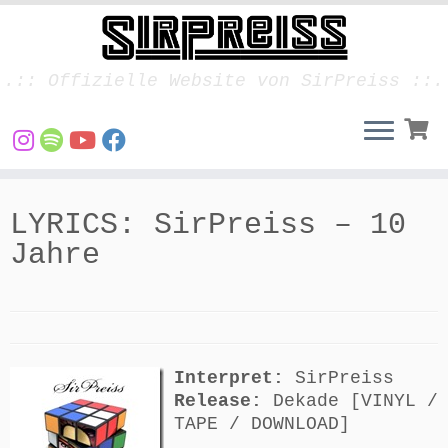
.:: Offizielle Website von SirPreiss ::.
Zum
Inhalt
LYRICS: SirPreiss – 10
springen
Jahre
Interpret:
SirPreiss
Release:
Dekade [VINYL /
TAPE / DOWNLOAD]