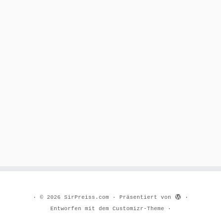
·
© 2026
SirPreiss.com
·
Präsentiert von
·
Entworfen mit dem
Customizr-Theme
·