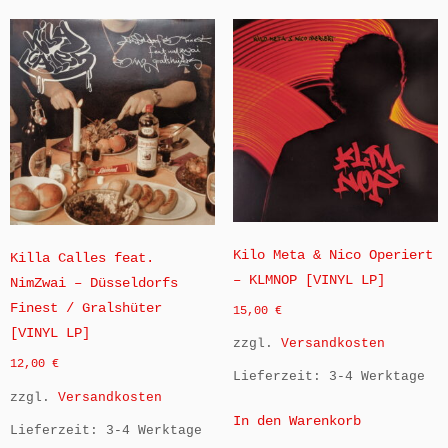
Kilo Meta & Nico Operiert
Killa Calles feat.
– KLMNOP [VINYL LP]
NimZwai – Düsseldorfs
Finest / Gralshüter
15,00
€
[VINYL LP]
zzgl.
Versandkosten
12,00
€
Lieferzeit:
3-4 Werktage
zzgl.
Versandkosten
In den Warenkorb
Lieferzeit:
3-4 Werktage