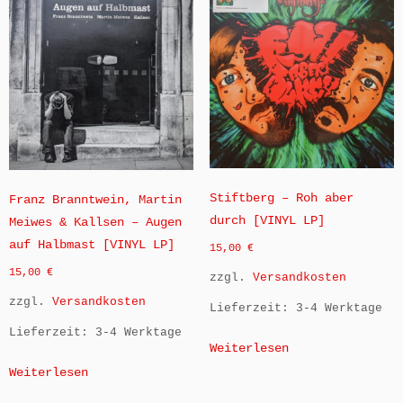
Stiftberg – Roh aber
Franz Branntwein, Martin
durch [VINYL LP]
Meiwes & Kallsen – Augen
auf Halbmast [VINYL LP]
15,00
€
15,00
€
zzgl.
Versandkosten
zzgl.
Versandkosten
Lieferzeit:
3-4 Werktage
Lieferzeit:
3-4 Werktage
Weiterlesen
Weiterlesen