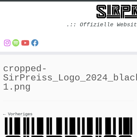
.:: Offizielle Websit
Zum
Inhalt
cropped-
springen
SirPreiss_Logo_2024_blac
1.png
← Vorheriges